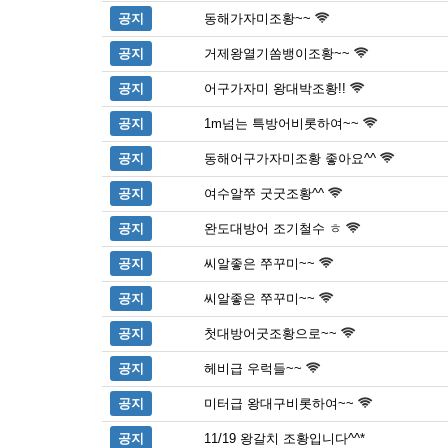
공지
동해가자미조황~~
공지
거제왕열기쏨뱅이조황~~
공지
어구가자미 왕대박조황!!
공지
1m넘는 특방어비롯하여~~
공지
동해어구가자미조황 좋아요^^
공지
여수알쭈 굿굿조황^^
공지
완도대방어 조기철수 ㅎ
공지
씨알좋은 쭈꾸미~~
공지
씨알좋은 쭈꾸미~~
공지
첫대방어굿조황으로~~
공지
헤비급 우럭들~~
공지
미터급 왕대구비롯하여~~
공지
11/19 왕갈치 조황입니다^^*