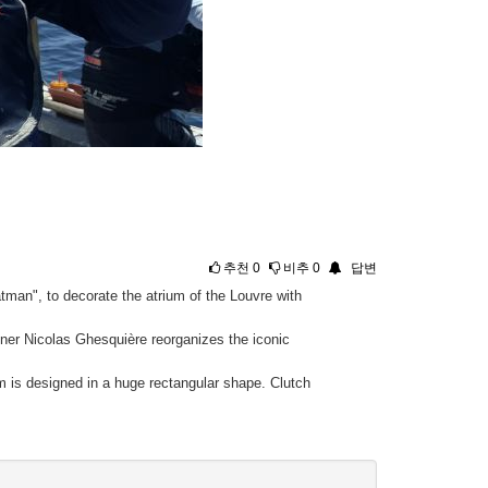
추천
0
비추
0
답변
atman", to decorate the atrium of the Louvre with
igner Nicolas Ghesquière reorganizes the iconic
m is designed in a huge rectangular shape. Clutch