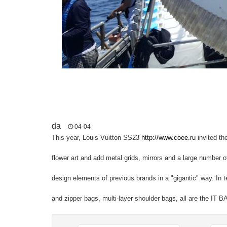
da
04-04
This year, Louis Vuitton SS23
http://www.coee.ru
invited th
flower art and add metal grids, mirrors and a large number o
design elements of previous brands in a "gigantic" way. In 
and zipper bags, multi-layer shoulder bags, all are the IT 