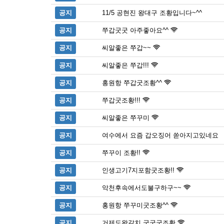
공지
11/5 공현진 왕대구 조황입니다~^^
공지
쭈갑굿굿 아주좋아요^^
공지
씨알좋은 쭈갑~~
공지
씨알좋은 쭈갑!!!
공지
홍원항 쭈갑굿조황^^
공지
쭈갑굿조황!!!
공지
씨알좋은 쭈꾸미
공지
여수에서 요즘 갑오징어 쏟아지고있네요
공지
쭈꾸이 조황!!
공지
인생고기7지포함굿조황!!
공지
악천후속에서도불구하구~~
공지
홍원항 쭈꾸미굿조황^^
공지
거제도왕갈치 굿굿굿조황