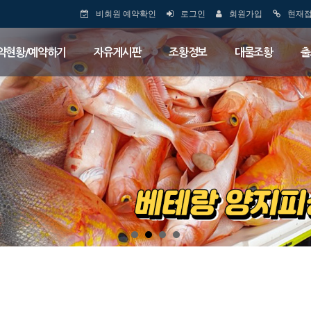
비회원 예약확인
로그인
회원가입
현재
약현황/예약하기
자유게시판
조황정보
대물조황
출