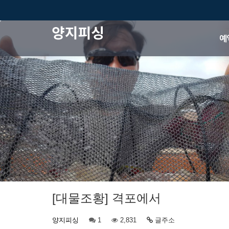
예
[대물조황] 격포에서
양지피싱
1
2,831
글주소