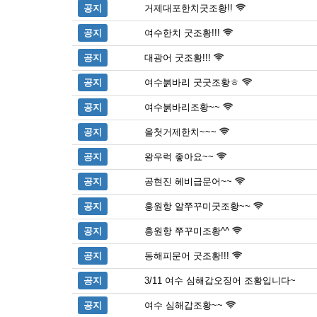
공지
거제대포한치굿조황!!
공지
여수한치 굿조황!!!
공지
대광어 굿조황!!!
공지
여수붉바리 굿굿조황ㅎ
공지
여수붉바리조황~~
공지
올첫거제한치~~~
공지
왕우럭 좋아요~~
공지
공현진 헤비급문어~~
공지
홍원항 알쭈꾸미굿조황~~
공지
홍원항 쭈꾸미조황^^
공지
동해피문어 굿조황!!!
공지
3/11 여수 심해갑오징어 조황입니다~
공지
여수 심해갑조황~~