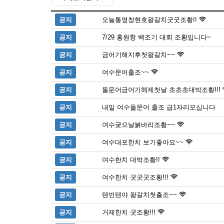
공지
오늘통영창현호왕갈치굿굿조황!!
공지
7/29 홍원항 백조기 대회 조황입니다~
공지
금어기해지후첫왕갈치~~
공지
여수문어출조~~
공지
돌문어금어기해제첫날 초초초대박조황!!!
공지
내일 여수돌문어 출조 급1자리모십니다
공지
여수궂으날붉바리조황~~
공지
여수대포한치 보기좋아요~~
공지
여수한치 대박조황!!
공지
여수한치 굿굿굿조황!!!
공지
텐빈텐야 왕갈치첫출조~~
공지
거제한치 굿조황!!!