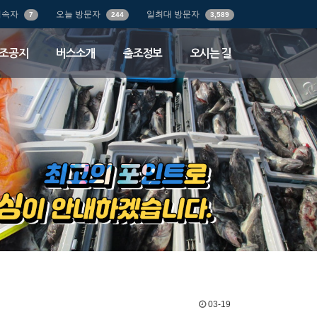
접속자
오늘 방문자
일최대 방문자
7
244
3,589
조공지
버스소개
출조정보
오시는 길
03-19