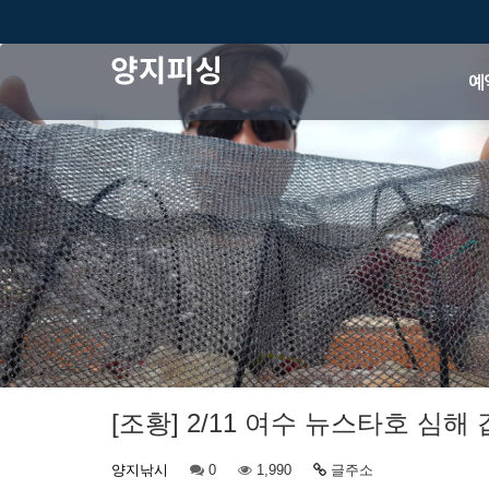
예
[조황] 2/11 여수 뉴스타호 심해
양지낚시
0
1,990
글주소