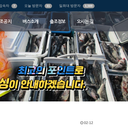
접속자
오늘 방문자
일최대 방문자
7
31
3,589
조공지
버스소개
출조정보
오시는 길
02-12