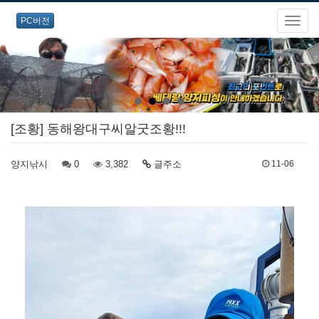
PC버전
[조황] 동해왕대구씨알굿조황!!!
양지낚시
0
3,382
글주소
11-06