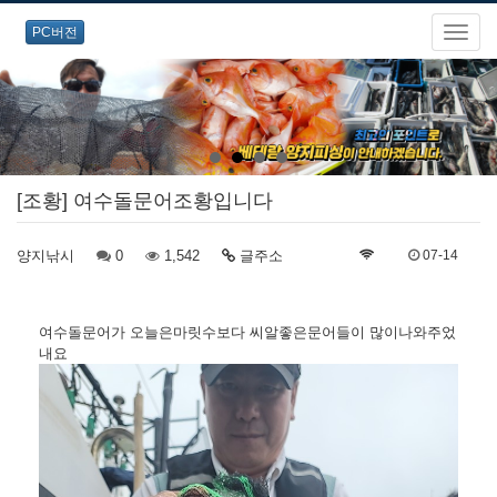
PC버전
[조황] 여수돌문어조황입니다
양지낚시
0
1,542
글주소
07-14
여수돌문어가 오늘은마릿수보다 씨알좋은문어들이 많이나와주었
내요