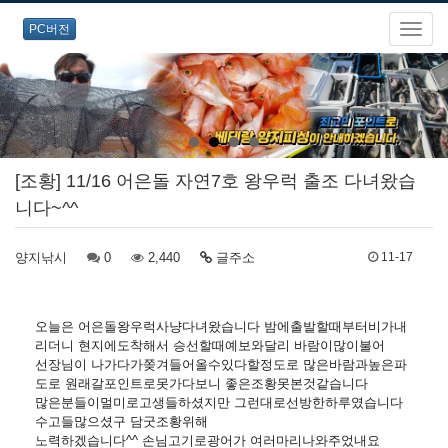
PC버전
[조황] 11/16 어은돌 자연7호 왕우럭 출조 다녀왔습
니다~^^
양지낚시
0
2,440
글주소
11-17
오늘은 어은돌왕우럭사냥다녀왔습니다 밤에출발할때부터비가내
리더니 현지에도착해서 승선할때예보와달리 바람이많이불어
선장님이 나가다가쫒겨들어올수있다할정도로 많은바람과높은파
도로 원래갈포인트로못가다보니 좋은조황못본것같습니다
많은분들이멀미로고생들하셨지만 그런대로선방한하루였습니다
수고들많으셨구 담굿조황위해
노력하겠습니다^^ 손님고기로광어가 여러마리나와주었내요