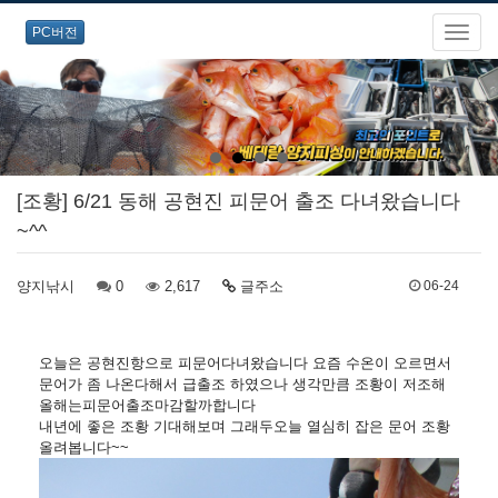
PC버전
[조황] 6/21 동해 공현진 피문어 출조 다녀왔습니다
~^^
양지낚시
0
2,617
글주소
06-24
오늘은 공현진항으로 피문어다녀왔습니다 요즘 수온이 오르면서
문어가 좀 나온다해서 급출조 하였으나 생각만큼 조황이 저조해
올해는피문어출조마감할까합니다
내년에 좋은 조황 기대해보며 그래두오늘 열심히 잡은 문어 조황
올려봅니다~~