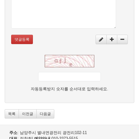
댓글등록
자동등록방지 숫자를 순서대로 입력하세요.
목록
이전글
다음글
주소
: 남양주시 별내면광전리 광전리102-11
대표
: 정창회
|
예약안내
:010-3373-5515