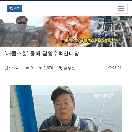
PC버전
[대물조황] 동해 참왕우럭입니당
양지낚시
0
2,676
글주소
03-06