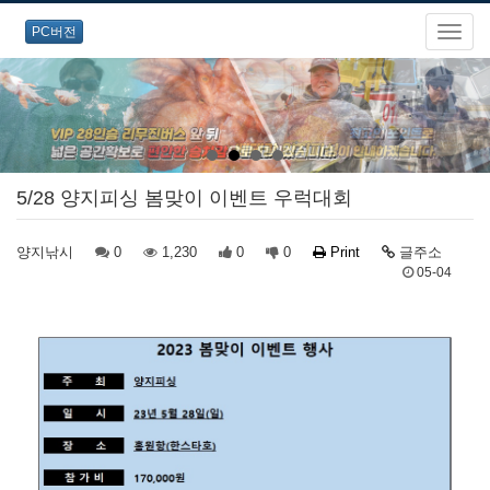
PC버전
5/28 양지피싱 봄맞이 이벤트 우럭대회
양지낚시
0
1,230
0
0
Print
글주소
05-04