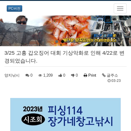
PC버전
3/25 고흥 갑오징어 대회 기상악화로 인해 4/22로 변
경되었습니다.
양지낚시
0
1,209
0
0
Print
글주소
03-23